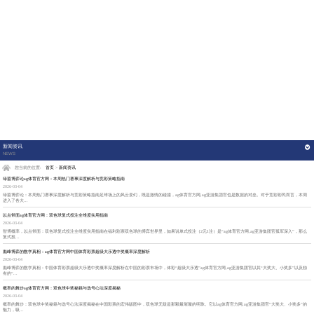
新闻资讯
NEWS
您当前的位置:
首页
>
新闻资讯
绿茵博弈论ag体育官方网：本周热门赛事深度解析与竞彩策略指南
2026-03-04
绿茵博弈论：本周热门赛事深度解析与竞彩策略指南足球场上的风云变幻，既是激情的碰撞，ag体育官方网,ag亚游集团官也是数据的对垒。对于竞彩彩民而言，本周
进入了各大...
以点带面ag体育官方网：双色球复式投注全维度实用指南
2026-03-04
智博概率，以点带面：双色球复式投注全维度实用指南在福利彩票双色球的博弈世界里，如果说单式投注（2元1注）是“ag体育官方网,ag亚游集团官孤军深入”，那么
复式投...
巅峰博弈的数学真相：ag体育官方网中国体育彩票超级大乐透中奖概率深度解析
2026-03-04
巅峰博弈的数学真相：中国体育彩票超级大乐透中奖概率深度解析在中国的彩票市场中，体彩“超级大乐透”ag体育官方网,ag亚游集团官以其“大奖大、小奖多”以及独
有的“...
概率的舞步ag体育官方网：双色球中奖秘籍与选号心法深度揭秘
2026-03-04
概率的舞步：双色球中奖秘籍与选号心法深度揭秘在中国彩票的宏伟版图中，双色球无疑是那颗最璀璨的明珠。它以ag体育官方网,ag亚游集团官“大奖大、小奖多”的
魅力，吸...